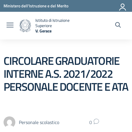
Vai ai contenuti
Vai al menu di navigazione
Vai al footer
Ministero dell'Istruzione e del Merito
Istituto di Istruzione
Superiore
V. Gerace
— Visita la pagina iniziale della scuola
CIRCOLARE GRADUATORIE
INTERNE A.S. 2021/2022
PERSONALE DOCENTE E ATA
Personale scolastico
0