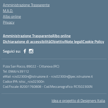
Amministrazione Trasparente
M.A.D.
Albo online
Privacy
Amministrazione Trasparente
Albo online
Dichiarazione di accessibilità
Obiettivi
Note legali
Cookie Policy
Seguici su:
P.zza San Rocco, 89022 - Cittanova (RC)
Tel. 0966/439112
eMail: rcis02300n@istruzione.it - rcis02300n@pec.istruzione.it
Codice IPA: istsc_rcis02300n
Cod.Fiscale: 82001760808 - Cod.Meccanografico: RCIS02300N
Idea e progetto di Designers Italia