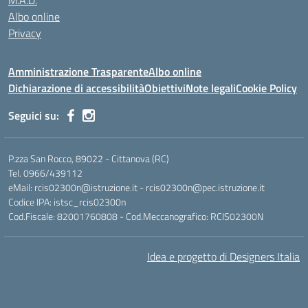
M.A.D.
Albo online
Privacy
Amministrazione Trasparente
Albo online
Dichiarazione di accessibilità
Obiettivi
Note legali
Cookie Policy
Seguici su:
P.zza San Rocco, 89022 - Cittanova (RC)
Tel. 0966/439112
eMail: rcis02300n@istruzione.it - rcis02300n@pec.istruzione.it
Codice IPA: istsc_rcis02300n
Cod.Fiscale: 82001760808 - Cod.Meccanografico: RCIS02300N
Idea e progetto di Designers Italia