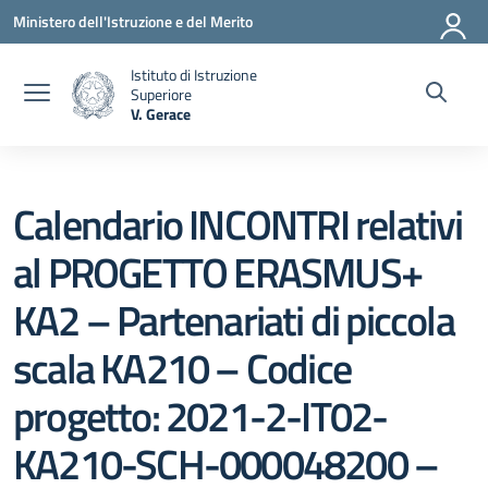
Vai ai contenuti
Vai al menu di navigazione
Vai al footer
Ministero dell'Istruzione e del Merito
Istituto di Istruzione
Superiore
V. Gerace
— Visita la pagina iniziale della scuola
Calendario INCONTRI relativi
al PROGETTO ERASMUS+
KA2 – Partenariati di piccola
scala KA210 – Codice
progetto: 2021-2-IT02-
KA210-SCH-000048200 –