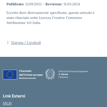
Pubblicato:
21.09.2022
-
Revisione:
15.03.2024
Eccetto dove diversamente specificato, questo articolo è
stato rilasciato sotto Licenza Creative Commons
Attribuzione 4.0 Italia.
Stampa / Condividi
Istituto di Istruzione Superiore
V. Gerace
Cittanova
— Visita la pagina iniziale della scuola
Link Esterni
MIUR