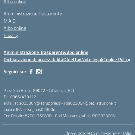
Albo online
Amministrazione Trasparente
M.A.D.
Albo online
Privacy
Amministrazione Trasparente
Albo online
Dichiarazione di accessibilità
Obiettivi
Note legali
Cookie Policy
Seguici su:
P.zza San Rocco, 89022 - Cittanova (RC)
Tel. 0966/439112
eMail: rcis02300n@istruzione.it - rcis02300n@pec.istruzione.it
Codice IPA: istsc_rcis02300n
Cod.Fiscale: 82001760808 - Cod.Meccanografico: RCIS02300N
Idea e progetto di Designers Italia