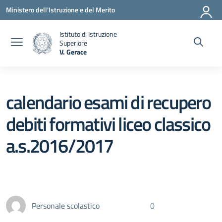
Vai ai contenuti
Vai al menu di navigazione
Vai al footer
Ministero dell'Istruzione e del Merito
Istituto di Istruzione
Superiore
V. Gerace
— Visita la pagina iniziale della scuola
calendario esami di recupero
debiti formativi liceo classico
a.s.2016/2017
Personale scolastico
0