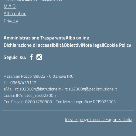
M.A.D.
Albo online
Privacy
Amministrazione Trasparente
Albo online
Dichiarazione di accessibilità
Obiettivi
Note legali
Cookie Policy
Seguici su:
P.zza San Rocco, 89022 - Cittanova (RC)
Tel. 0966/439112
eMail: rcis02300n@istruzione.it - rcis02300n@pec.istruzione.it
Codice IPA: istsc_rcis02300n
Cod.Fiscale: 82001760808 - Cod.Meccanografico: RCIS02300N
Idea e progetto di Designers Italia