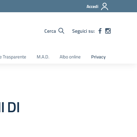
Accedi
Cerca
Seguici su:
e Trasparente
M.A.D.
Albo online
Privacy
 DI