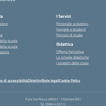
Visita la pagina iniziale della scuola
la
I Servizi
zione
Personale scolastico
Famiglie e studenti
ne
Percorsi di studio
della scuola
Didattica
della scuola
Offerta formativa
azione
Le schede didattiche
I progetti delle classi
e di accessibilità
Obiettivi
Note legali
Cookie Policy
P.zza San Rocco, 89022 - Cittanova (RC)
Tel. 0966/439112