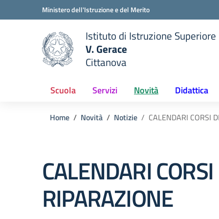
Vai ai contenuti
Vai al menu di navigazione
Vai al footer
Ministero dell'Istruzione e del Merito
Istituto di Istruzione Superiore
V. Gerace
Cittanova
 della scuola
— Visita la pagina iniziale del
Scuola
Servizi
Novità
Didattica
Home
Novità
Notizie
CALENDARI CORSI D
CALENDARI CORSI 
RIPARAZIONE