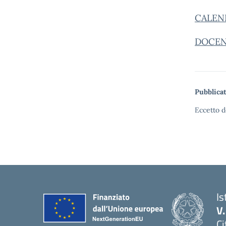
CALEN
DOCENT
Pubblicat
Eccetto d
Is
V
Ci