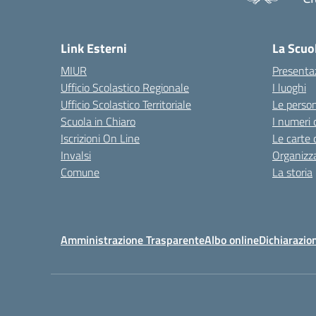
— 
Link Esterni
La Scuo
MIUR
Presenta
Ufficio Scolastico Regionale
I luoghi
Ufficio Scolastico Territoriale
Le perso
Scuola in Chiaro
I numeri 
Iscrizioni On Line
Le carte 
Invalsi
Organizz
Comune
La storia
Amministrazione Trasparente
Albo online
Dichiarazion