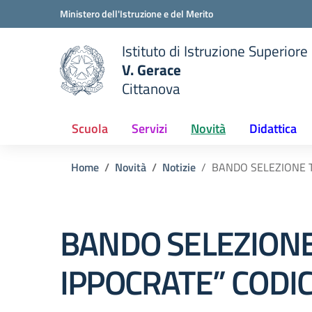
Vai ai contenuti
Vai al menu di navigazione
Vai al footer
Ministero dell'Istruzione e del Merito
Istituto di Istruzione Superiore
V. Gerace
Cittanova
 della scuola
— Visita la pagina iniziale del
Scuola
Servizi
Novità
Didattica
Home
Novità
Notizie
BANDO SELEZIONE T
BANDO SELEZION
IPPOCRATE” CODIC