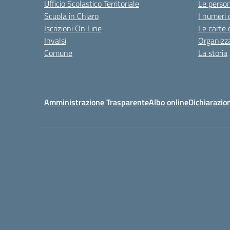
Ufficio Scolastico Territoriale
Le perso
Scuola in Chiaro
I numeri 
Iscrizioni On Line
Le carte 
Invalsi
Organizz
Comune
La storia
Amministrazione Trasparente
Albo online
Dichiarazion