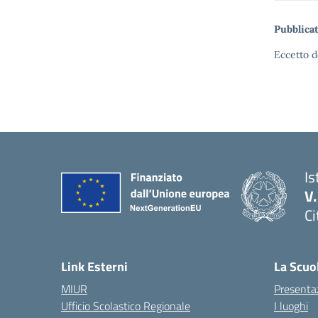
Pubblicat
Eccetto d
Is
V
Ci
— 
Link Esterni
La Scuo
MIUR
Presenta
Ufficio Scolastico Regionale
I luoghi