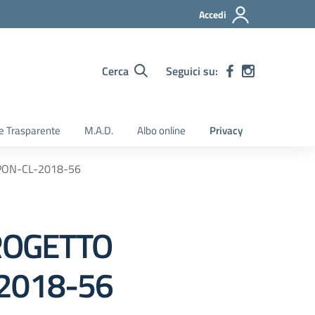
Accedi
Cerca
Seguici su:
e Trasparente
M.A.D.
Albo online
Privacy
PON-CL-2018-56
ROGETTO
-2018-56