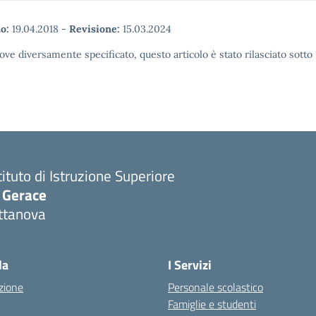
o:
19.04.2018
-
Revisione:
15.03.2024
ove diversamente specificato, questo articolo è stato rilasciato sott
tituto di Istruzione Superiore
. Gerace
ttanova
Visita la pagina iniziale della scuola
la
I Servizi
zione
Personale scolastico
Famiglie e studenti