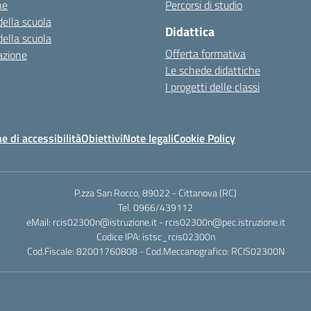
ne
Percorsi di studio
della scuola
Didattica
della scuola
Offerta formativa
azione
Le schede didattiche
I progetti delle classi
e di accessibilità
Obiettivi
Note legali
Cookie Policy
P.zza San Rocco, 89022 - Cittanova (RC)
Tel. 0966/439112
eMail: rcis02300n@istruzione.it - rcis02300n@pec.istruzione.it
Codice IPA: istsc_rcis02300n
Cod.Fiscale: 82001760808 - Cod.Meccanografico: RCIS02300N