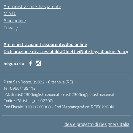
Amministrazione Trasparente
M.A.D.
Albo online
Privacy
Amministrazione Trasparente
Albo online
Dichiarazione di accessibilità
Obiettivi
Note legali
Cookie Policy
Seguici su:
P.zza San Rocco, 89022 - Cittanova (RC)
Tel. 0966/439112
eMail: rcis02300n@istruzione.it - rcis02300n@pec.istruzione.it
Codice IPA: istsc_rcis02300n
Cod.Fiscale: 82001760808 - Cod.Meccanografico: RCIS02300N
Idea e progetto di Designers Italia