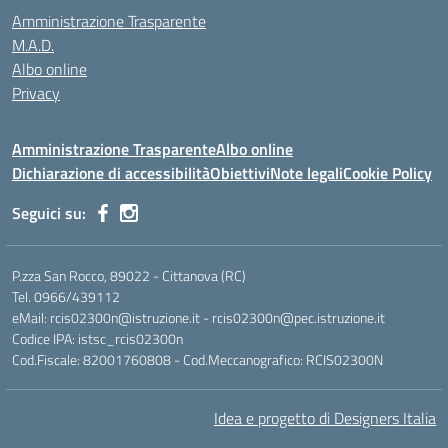
Amministrazione Trasparente
M.A.D.
Albo online
Privacy
Amministrazione Trasparente
Albo online
Dichiarazione di accessibilità
Obiettivi
Note legali
Cookie Policy
Seguici su:
P.zza San Rocco, 89022 - Cittanova (RC)
Tel. 0966/439112
eMail: rcis02300n@istruzione.it - rcis02300n@pec.istruzione.it
Codice IPA: istsc_rcis02300n
Cod.Fiscale: 82001760808 - Cod.Meccanografico: RCIS02300N
Idea e progetto di Designers Italia