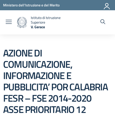
Vai ai contenuti
Vai al menu di navigazione
Vai al footer
Ministero dell'Istruzione e del Merito
Istituto di Istruzione
Superiore
V. Gerace
— Visita la pagina iniziale della scuola
AZIONE DI
COMUNICAZIONE,
INFORMAZIONE E
PUBBLICITA’ POR CALABRIA
FESR – FSE 2014-2020
ASSE PRIORITARIO 12