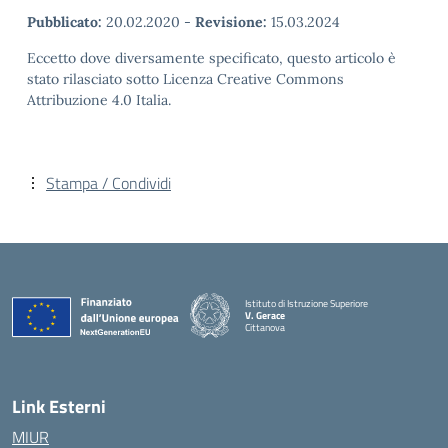
Pubblicato:
20.02.2020
-
Revisione:
15.03.2024
Eccetto dove diversamente specificato, questo articolo è
stato rilasciato sotto Licenza Creative Commons
Attribuzione 4.0 Italia.
Stampa / Condividi
Istituto di Istruzione Superiore
V. Gerace
Cittanova
— Visita la pagina iniziale della scuola
Link Esterni
MIUR