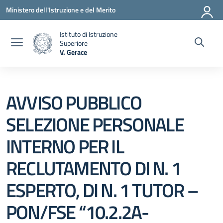
Vai ai contenuti
Vai al menu di navigazione
Vai al footer
Ministero dell'Istruzione e del Merito
Istituto di Istruzione
Superiore
V. Gerace
— Visita la pagina iniziale della scuola
AVVISO PUBBLICO
SELEZIONE PERSONALE
INTERNO PER IL
RECLUTAMENTO DI N. 1
ESPERTO, DI N. 1 TUTOR –
PON/FSE “10.2.2A-