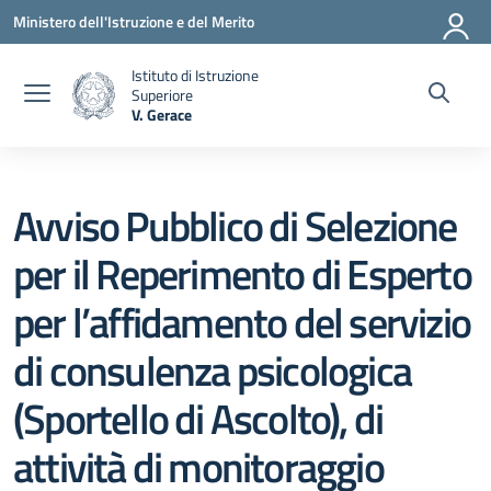
Vai ai contenuti
Vai al menu di navigazione
Vai al footer
Ministero dell'Istruzione e del Merito
Istituto di Istruzione
Superiore
V. Gerace
— Visita la pagina iniziale della scuola
Avviso Pubblico di Selezione
per il Reperimento di Esperto
per l’affidamento del servizio
di consulenza psicologica
(Sportello di Ascolto), di
attività di monitoraggio