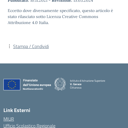
Pubblicato:
10.11.2021
-
Revisione:
15.03.2024
Eccetto dove diversamente specificato, questo articolo è
stato rilasciato sotto Licenza Creative Commons
Attribuzione 4.0 Italia.
Stampa / Condividi
Istituto di Istruzione Superiore
V. Gerace
Cittanova
— Visita la pagina iniziale della scuola
Link Esterni
MIUR
Ufficio Scolastico Regionale