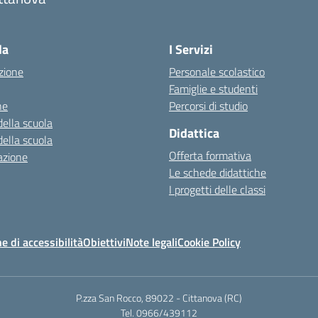
Visita la pagina iniziale della scuola
la
I Servizi
zione
Personale scolastico
Famiglie e studenti
ne
Percorsi di studio
della scuola
Didattica
della scuola
Offerta formativa
azione
Le schede didattiche
I progetti delle classi
e di accessibilità
Obiettivi
Note legali
Cookie Policy
P.zza San Rocco, 89022 - Cittanova (RC)
Tel. 0966/439112