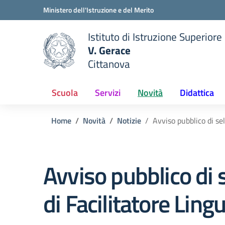
Vai ai contenuti
Vai al menu di navigazione
Vai al footer
Ministero dell'Istruzione e del Merito
Istituto di Istruzione Superiore
V. Gerace
Cittanova
 della scuola
— Visita la pagina iniziale del
Scuola
Servizi
Novità
Didattica
Home
Novità
Notizie
Avviso pubblico di sel
Avviso pubblico di s
di Facilitatore Lingu