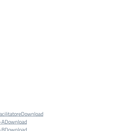
cilitatore
Download
o-A
Download
o-B
Download