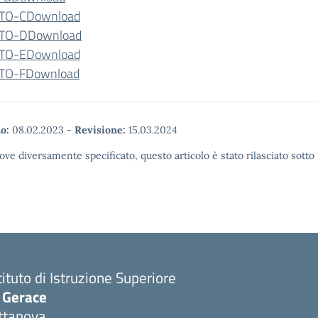
TO-C
Download
TO-D
Download
TO-E
Download
TO-F
Download
o:
08.02.2023
-
Revisione:
15.03.2024
ove diversamente specificato, questo articolo è stato rilasciato sott
tituto di Istruzione Superiore
. Gerace
ttanova