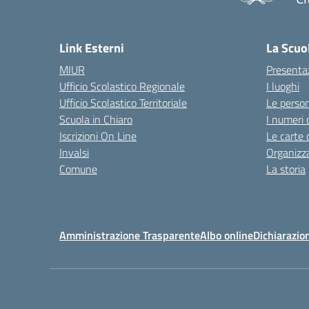
— 
Link Esterni
La Scuo
MIUR
Presenta
Ufficio Scolastico Regionale
I luoghi
Ufficio Scolastico Territoriale
Le perso
Scuola in Chiaro
I numeri 
Iscrizioni On Line
Le carte 
Invalsi
Organizz
Comune
La storia
Amministrazione Trasparente
Albo online
Dichiarazion