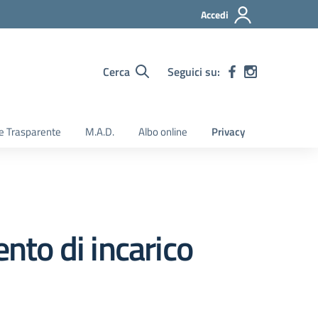
Accedi
Cerca
Seguici su:
e Trasparente
M.A.D.
Albo online
Privacy
ento di incarico