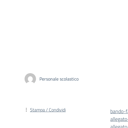
Personale scolastico
Stampa / Condividi
bando-fa
allegat
allegat