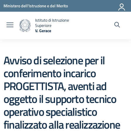
Vai ai contenuti
Vai al menu di navigazione
Vai al footer
Ministero dell'Istruzione e del Merito
Istituto di Istruzione
Superiore
V. Gerace
— Visita la pagina iniziale della scuola
Avviso di selezione per il
conferimento incarico
PROGETTISTA, aventi ad
oggetto il supporto tecnico
operativo specialistico
finalizzato alla realizzazione