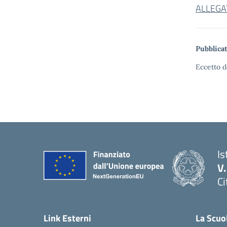
ALLEGA
Pubblicat
Eccetto d
Is
V
Ci
— 
Link Esterni
La Scuo