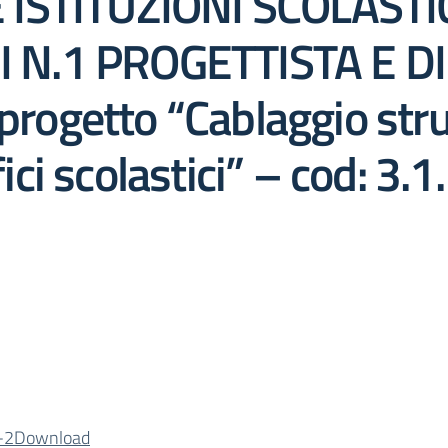
 ISTITUZIONI SCOLASTI
N.1 PROGETTISTA E DI
getto “Cablaggio strut
ifici scolastici” – cod:
-2
Download