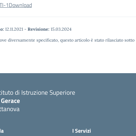
TI-1
Download
o:
12.11.2021
-
Revisione:
15.03.2024
ove diversamente specificato, questo articolo è stato rilasciato sott
tituto di Istruzione Superiore
. Gerace
ttanova
Visita la pagina iniziale della scuola
la
I Servizi