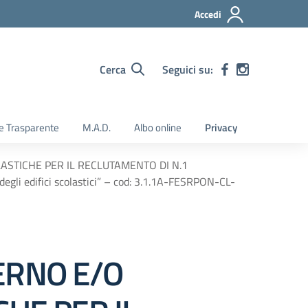
Accedi
Cerca
Seguici su:
e Trasparente
M.A.D.
Albo online
Privacy
LASTICHE PER IL RECLUTAMENTO DI N.1
gli edifici scolastici” – cod: 3.1.1A-FESRPON-CL-
ERNO E/O