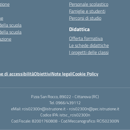
zione
Personale scolastico
Famiglie e studenti
ne
Percorsi di studio
della scuola
Didattica
della scuola
Offerta formativa
azione
Le schede didattiche
I progetti delle classi
e di accessibilità
Obiettivi
Note legali
Cookie Policy
P.zza San Rocco, 89022 - Cittanova (RC)
Tel. 0966/439112
eMail: rcis02300n@istruzione.it - rcis02300n@pec.istruzione.it
Codice IPA: istsc_rcis02300n
Cod.Fiscale: 82001760808 - Cod.Meccanografico: RCIS02300N