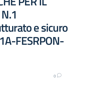
CHE PER IL
 N.1
turato e sicuro
 3.1.1A-FESRPON-
0