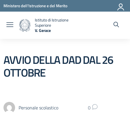
Vai ai contenuti
Vai al menu di navigazione
Vai al footer
Ministero dell'Istruzione e del Merito
Istituto di Istruzione
Superiore
V. Gerace
— Visita la pagina iniziale della scuola
AVVIO DELLA DAD DAL 26
OTTOBRE
Personale scolastico
0