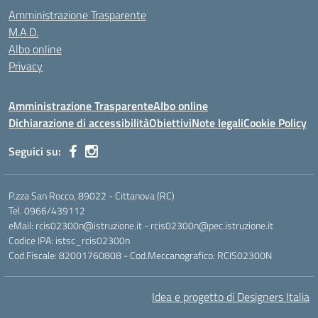
Amministrazione Trasparente
M.A.D.
Albo online
Privacy
Amministrazione Trasparente
Albo online
Dichiarazione di accessibilità
Obiettivi
Note legali
Cookie Policy
Seguici su:
P.zza San Rocco, 89022 - Cittanova (RC)
Tel. 0966/439112
eMail: rcis02300n@istruzione.it - rcis02300n@pec.istruzione.it
Codice IPA: istsc_rcis02300n
Cod.Fiscale: 82001760808 - Cod.Meccanografico: RCIS02300N
Idea e progetto di Designers Italia