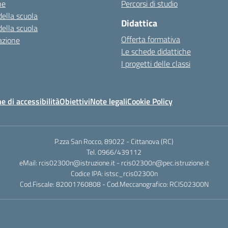
ne
Percorsi di studio
della scuola
Didattica
della scuola
Offerta formativa
azione
Le schede didattiche
I progetti delle classi
e di accessibilità
Obiettivi
Note legali
Cookie Policy
P.zza San Rocco, 89022 - Cittanova (RC)
Tel. 0966/439112
eMail: rcis02300n@istruzione.it - rcis02300n@pec.istruzione.it
Codice IPA: istsc_rcis02300n
Cod.Fiscale: 82001760808 - Cod.Meccanografico: RCIS02300N