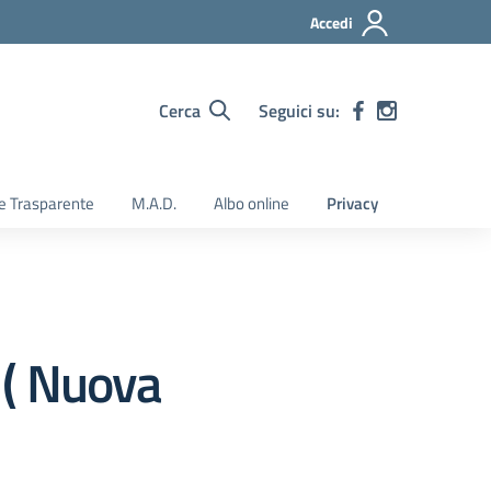
Accedi
Cerca
Seguici su:
e Trasparente
M.A.D.
Albo online
Privacy
 ( Nuova