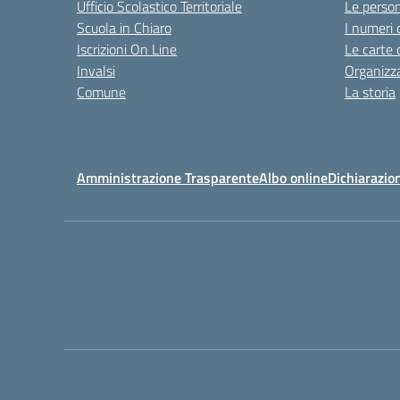
Ufficio Scolastico Territoriale
Le perso
Scuola in Chiaro
I numeri 
Iscrizioni On Line
Le carte 
Invalsi
Organizz
Comune
La storia
Amministrazione Trasparente
Albo online
Dichiarazion