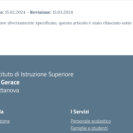
o:
15.02.2024
-
Revisione:
15.03.2024
ove diversamente specificato, questo articolo è stato rilasciato sott
tituto di Istruzione Superiore
. Gerace
ttanova
Visita la pagina iniziale della scuola
la
I Servizi
zione
Personale scolastico
Famiglie e studenti