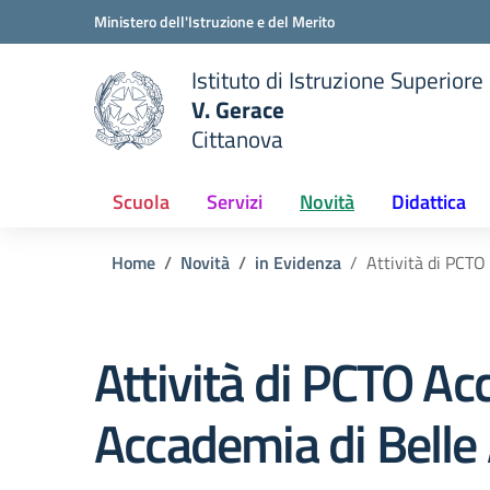
Vai ai contenuti
Vai al menu di navigazione
Vai al footer
Ministero dell'Istruzione e del Merito
Istituto di Istruzione Superiore
V. Gerace
Cittanova
 della scuola
— Visita la pagina iniziale del
Scuola
Servizi
Novità
Didattica
Home
Novità
in Evidenza
Attività di PCT
Attività di PCTO A
Accademia di Belle 