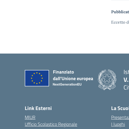
Pubblicat
Eccetto d
Is
V
Ci
— 
Link Esterni
La Scuo
MIUR
Presenta
Ufficio Scolastico Regionale
I luoghi