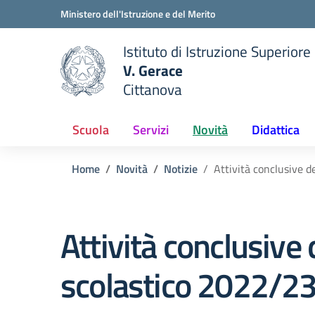
Vai ai contenuti
Vai al menu di navigazione
Vai al footer
Ministero dell'Istruzione e del Merito
Istituto di Istruzione Superiore
V. Gerace
Cittanova
 della scuola
— Visita la pagina iniziale del
Scuola
Servizi
Novità
Didattica
Home
Novità
Notizie
Attività conclusive d
Attività conclusive
scolastico 2022/2