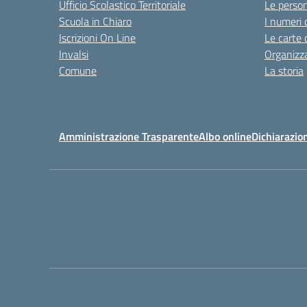
Ufficio Scolastico Territoriale
Le perso
Scuola in Chiaro
I numeri 
Iscrizioni On Line
Le carte 
Invalsi
Organizz
Comune
La storia
Amministrazione Trasparente
Albo online
Dichiarazion