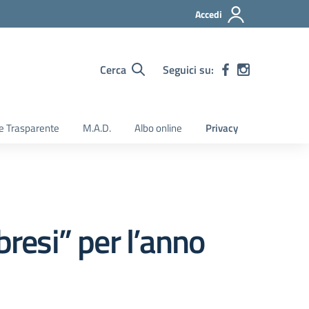
Accedi
Cerca
Seguici su:
e Trasparente
M.A.D.
Albo online
Privacy
bresi” per l’anno