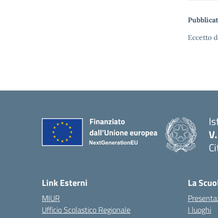
Pubblicat
Eccetto d
Is
V
Ci
— 
Link Esterni
La Scuo
MIUR
Presenta
Ufficio Scolastico Regionale
I luoghi