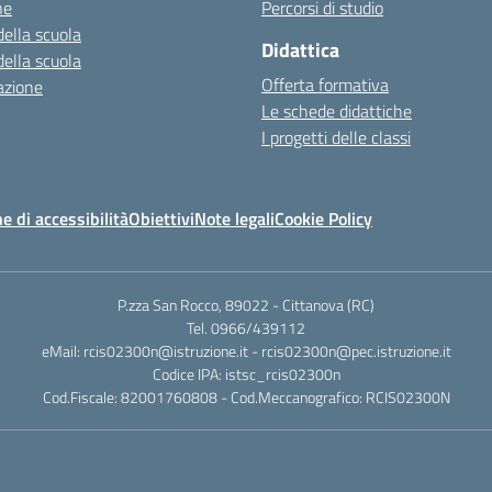
ne
Percorsi di studio
della scuola
Didattica
della scuola
Offerta formativa
azione
Le schede didattiche
I progetti delle classi
e di accessibilità
Obiettivi
Note legali
Cookie Policy
P.zza San Rocco, 89022 - Cittanova (RC)
Tel. 0966/439112
eMail: rcis02300n@istruzione.it - rcis02300n@pec.istruzione.it
Codice IPA: istsc_rcis02300n
Cod.Fiscale: 82001760808 - Cod.Meccanografico: RCIS02300N