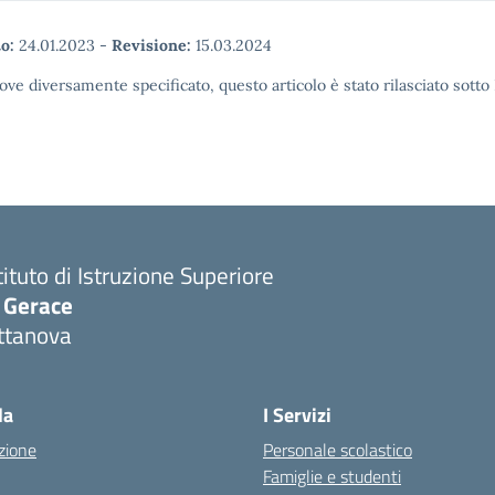
o:
24.01.2023
-
Revisione:
15.03.2024
ove diversamente specificato, questo articolo è stato rilasciato sott
tituto di Istruzione Superiore
. Gerace
ttanova
Visita la pagina iniziale della scuola
la
I Servizi
zione
Personale scolastico
Famiglie e studenti