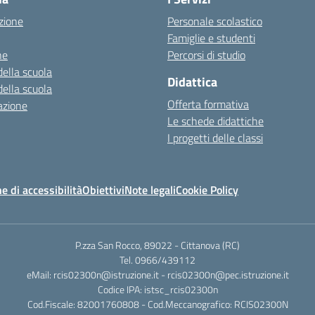
zione
Personale scolastico
Famiglie e studenti
ne
Percorsi di studio
della scuola
Didattica
della scuola
Offerta formativa
azione
Le schede didattiche
I progetti delle classi
e di accessibilità
Obiettivi
Note legali
Cookie Policy
P.zza San Rocco, 89022 - Cittanova (RC)
Tel. 0966/439112
eMail: rcis02300n@istruzione.it - rcis02300n@pec.istruzione.it
Codice IPA: istsc_rcis02300n
Cod.Fiscale: 82001760808 - Cod.Meccanografico: RCIS02300N