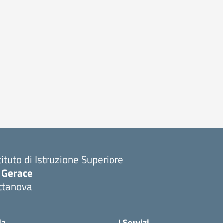
tituto di Istruzione Superiore
. Gerace
ttanova
Visita la pagina iniziale della scuola
la
I Servizi