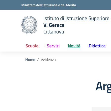
Vai ai contenuti
Vai al menu di navigazione
Vai al footer
Ministero dell'Istruzione e del Merito
Istituto di Istruzione Superiore
V. Gerace
Cittanova
 della scuola
— Visita la pagina iniziale del
Scuola
Servizi
Novità
Didattica
Home
evidenza
Ar