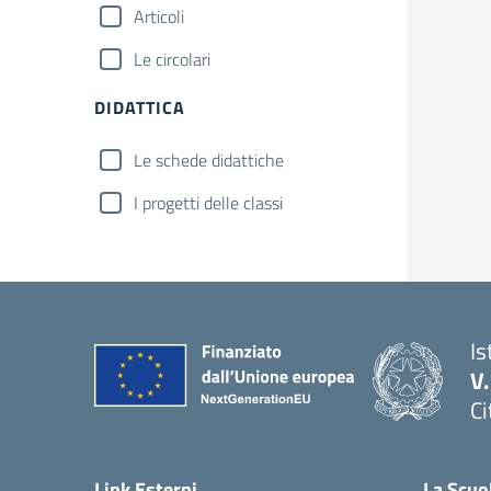
Articoli
Le circolari
DIDATTICA
Le schede didattiche
I progetti delle classi
Is
V
Ci
— 
Link Esterni
La Scuo