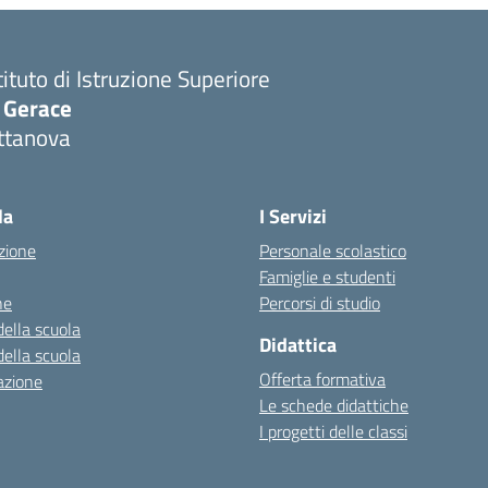
tituto di Istruzione Superiore
. Gerace
ttanova
Visita la pagina iniziale della scuola
la
I Servizi
zione
Personale scolastico
Famiglie e studenti
ne
Percorsi di studio
della scuola
Didattica
della scuola
Offerta formativa
azione
Le schede didattiche
I progetti delle classi