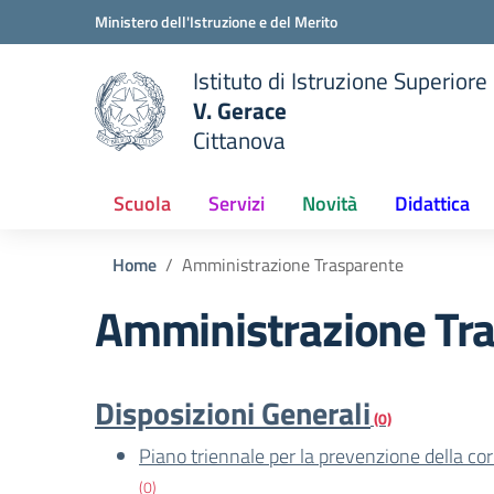
Vai ai contenuti
Vai al menu di navigazione
Vai al footer
Ministero dell'Istruzione e del Merito
Istituto di Istruzione Superiore
V. Gerace
Cittanova
 della scuola
— Visita la pagina iniziale del
Scuola
Servizi
Novità
Didattica
Home
Amministrazione Trasparente
Amministrazione Tr
Disposizioni Generali
(0)
Piano triennale per la prevenzione della co
(0)