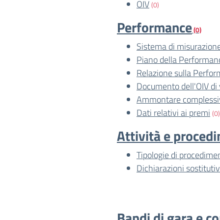
OIV
(0)
Performance
(0)
Sistema di misurazione
Piano della Performan
Relazione sulla Perfo
Documento dell'OIV di 
Ammontare complessiv
Dati relativi ai premi
(0)
Attività e proced
Tipologie di procedime
Dichiarazioni sostitutiv
Bandi di gara e co