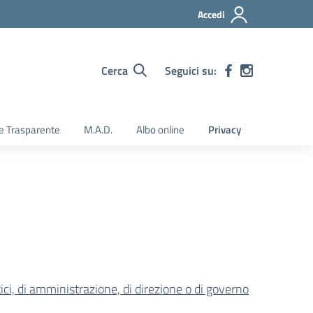
Accedi
Cerca
Seguici su:
e Trasparente
M.A.D.
Albo online
Privacy
litici, di amministrazione, di direzione o di governo