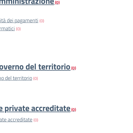
amministrazione
(0)
vità dei pagamenti
(0)
rmatici
(0)
overno del territorio
(0)
o del territorio
(0)
e private accreditate
(0)
vate accreditate
(0)