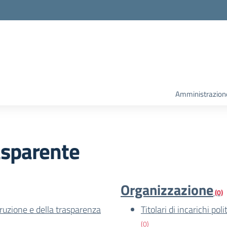
la scuola
Amministrazion
asparente
Organizzazione
(0)
rruzione e della trasparenza
Titolari di incarichi po
(0)