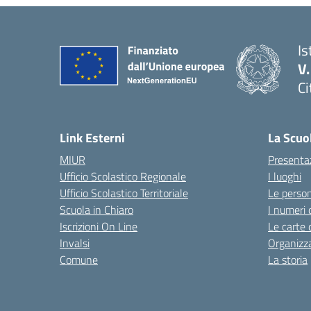
Is
V
Ci
— 
Link Esterni
La Scuo
MIUR
Presenta
Ufficio Scolastico Regionale
I luoghi
Ufficio Scolastico Territoriale
Le perso
Scuola in Chiaro
I numeri 
Iscrizioni On Line
Le carte 
Invalsi
Organizz
Comune
La storia