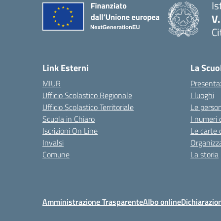
Is
V
Ci
— 
Link Esterni
La Scuo
MIUR
Presenta
Ufficio Scolastico Regionale
I luoghi
Ufficio Scolastico Territoriale
Le perso
Scuola in Chiaro
I numeri 
Iscrizioni On Line
Le carte 
Invalsi
Organizz
Comune
La storia
Amministrazione Trasparente
Albo online
Dichiarazion