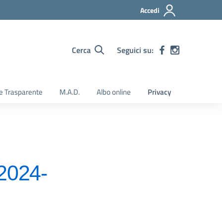
Accedi
Cerca
Seguici su:
e Trasparente
M.A.D.
Albo online
Privacy
/2024-