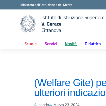
Vai ai contenuti
Vai al menu di navigazione
Vai al footer
Ministero dell'Istruzione e del Merito
Istituto di Istruzione Superiore
V. Gerace
Cittanova
 della scuola
— Visita la pagina iniziale del
Scuola
Servizi
Novità
Didattica
(Welfare Gite) p
ulteriori indicazio
condo
Marzo 23, 2024