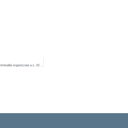
Borse di studio in favore delle vittime del terrorismo e della criminalità organizzata a.s. 2022/2023