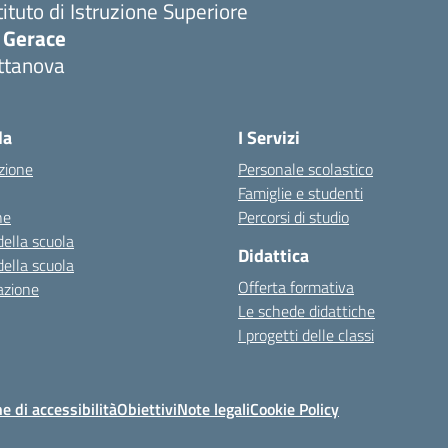
tituto di Istruzione Superiore
. Gerace
ttanova
Visita la pagina iniziale della scuola
la
I Servizi
zione
Personale scolastico
Famiglie e studenti
ne
Percorsi di studio
della scuola
Didattica
della scuola
Offerta formativa
azione
Le schede didattiche
I progetti delle classi
e di accessibilità
Obiettivi
Note legali
Cookie Policy