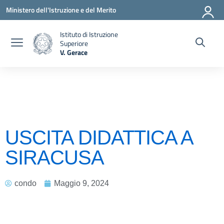
Vai ai contenuti
Vai al menu di navigazione
Vai al footer
Ministero dell'Istruzione e del Merito
Istituto di Istruzione
Superiore
V. Gerace
— Visita la pagina iniziale della scuola
USCITA DIDATTICA A
SIRACUSA
condo
Maggio 9, 2024