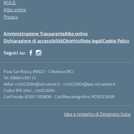
M.A.D.
Albo online
Privacy
Amministrazione Trasparente
Albo online
Dichiarazione di accessibilità
Obiettivi
Note legali
Cookie Policy
Seguici su:
P.zza San Rocco, 89022 - Cittanova (RC)
Tel. 0966/439112
eMail: rcis02300n@istruzione.it - rcis02300n@pec.istruzione.it
Codice IPA: istsc_rcis02300n
Cod.Fiscale: 82001760808 - Cod.Meccanografico: RCIS02300N
Idea e progetto di Designers Italia