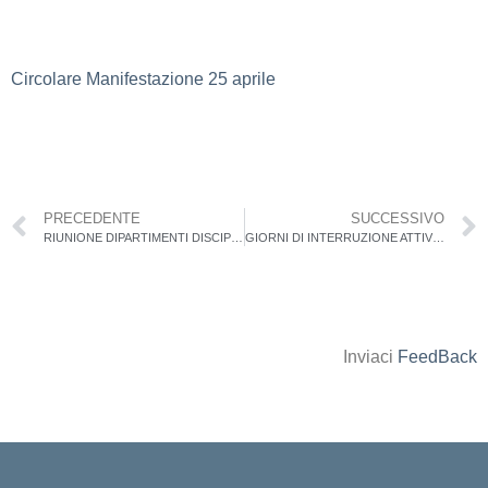
Circolare Manifestazione 25 aprile
PRECEDENTE
SUCCESSIVO
RIUNIONE DIPARTIMENTI DISCIPLINARI, CONSIGLI DI CLASSE E COLLEGIO DOCENTI
GIORNI DI INTERRUZIONE ATTIVITA’ DIDATTICA PREVISTI NEL P.A.
Inviaci
FeedBack