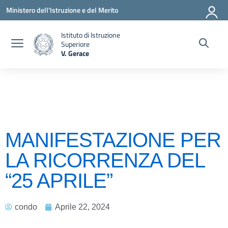
Vai ai contenuti
Vai al menu di navigazione
Vai al footer
Ministero dell'Istruzione e del Merito
Istituto di Istruzione
Superiore
V. Gerace
— Visita la pagina iniziale della scuola
MANIFESTAZIONE PER
LA RICORRENZA DEL
“25 APRILE”
condo
Aprile 22, 2024