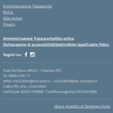
Amministrazione Trasparente
M.A.D.
Albo online
Privacy
Amministrazione Trasparente
Albo online
Dichiarazione di accessibilità
Obiettivi
Note legali
Cookie Policy
Seguici su:
P.zza San Rocco, 89022 - Cittanova (RC)
Tel. 0966/439112
eMail: rcis02300n@istruzione.it - rcis02300n@pec.istruzione.it
Codice IPA: istsc_rcis02300n
Cod.Fiscale: 82001760808 - Cod.Meccanografico: RCIS02300N
Idea e progetto di Designers Italia