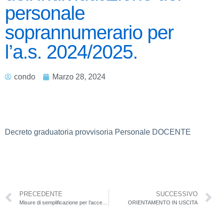
personale
soprannumerario per
l’a.s. 2024/2025.
condo
Marzo 28, 2024
Decreto graduatoria provvisoria Personale DOCENTE
PRECEDENTE
SUCCESSIVO
Misure di semplificazione per l’accesso all’esonero dal versamento dei contributi previdenziali a carico delle lavoratrici madri con rapporto di lavoro dipendente a tempo indeterminato, ai sensi dell’art.1 commi da 180 a 182 della Legge 30 dicembre 2023, n. 213. Istruzioni operative
ORIENTAMENTO IN USCITA