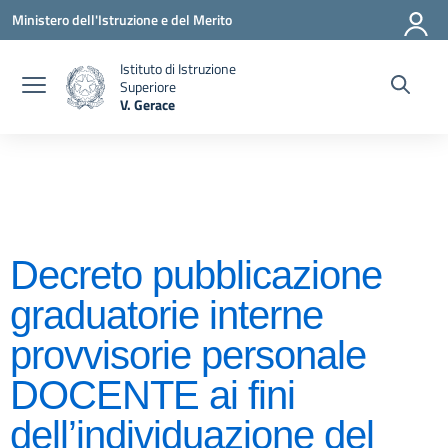
Vai ai contenuti
Vai al menu di navigazione
Vai al footer
Ministero dell'Istruzione e del Merito
Istituto di Istruzione
Superiore
V. Gerace
— Visita la pagina iniziale della scuola
Decreto pubblicazione
graduatorie interne
provvisorie personale
DOCENTE ai fini
dell’individuazione del