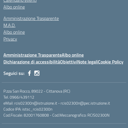
Calendario eventi
Albo online
Amministrazione Trasparente
M.A.D.
Albo online
Privacy
Amministrazione Trasparente
Albo online
Dichiarazione di accessibilità
Obiettivi
Note legali
Cookie Policy
Seguici su:
P.zza San Rocco, 89022 - Cittanova (RC)
Tel. 0966/439112
eMail: rcis02300n@istruzione.it - rcis02300n@pec.istruzione.it
Codice IPA: istsc_rcis02300n
Cod.Fiscale: 82001760808 - Cod.Meccanografico: RCIS02300N