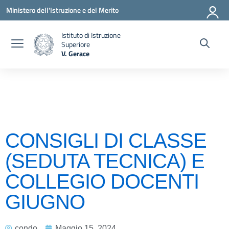
Vai ai contenuti
Vai al menu di navigazione
Vai al footer
Ministero dell'Istruzione e del Merito
Istituto di Istruzione
Superiore
V. Gerace
— Visita la pagina iniziale della scuola
CONSIGLI DI CLASSE
(SEDUTA TECNICA) E
COLLEGIO DOCENTI
GIUGNO
condo
Maggio 15, 2024