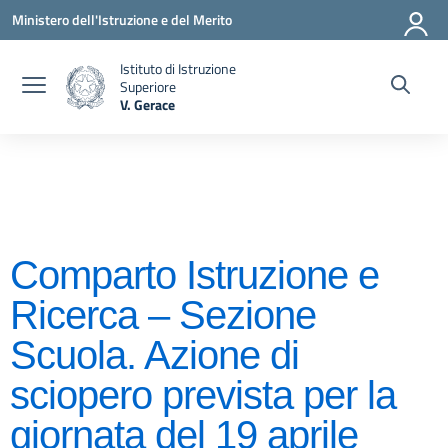
Vai ai contenuti
Vai al menu di navigazione
Vai al footer
Ministero dell'Istruzione e del Merito
Istituto di Istruzione
Superiore
V. Gerace
— Visita la pagina iniziale della scuola
Comparto Istruzione e
Ricerca – Sezione
Scuola. Azione di
sciopero prevista per la
giornata del 19 aprile