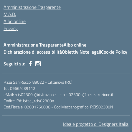
Amministrazione Trasparente
M.A.D.
Albo online
Privacy
Amministrazione Trasparente
Albo online
Dichiarazione di accessibilità
Obiettivi
Note legali
Cookie Policy
Seguici su:
P.zza San Rocco, 89022 - Cittanova (RC)
Tel. 0966/439112
eMail: rcis02300n@istruzione.it - rcis02300n@pec.istruzione.it
Codice IPA: istsc_rcis02300n
Cod.Fiscale: 82001760808 - Cod.Meccanografico: RCIS02300N
Idea e progetto di Designers Italia