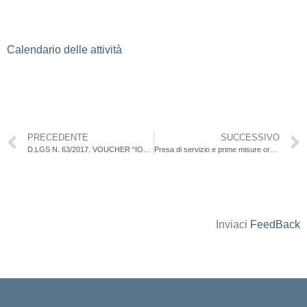
Calendario delle attività
PRECEDENTE
SUCCESSIVO
D.LGS N. 63/2017. VOUCHER “IOSTUDIO” A.S. 2023/2024. Proroga termini
Presa di servizio e prime misure organizzative – A.S. 2024/25
Inviaci
FeedBack