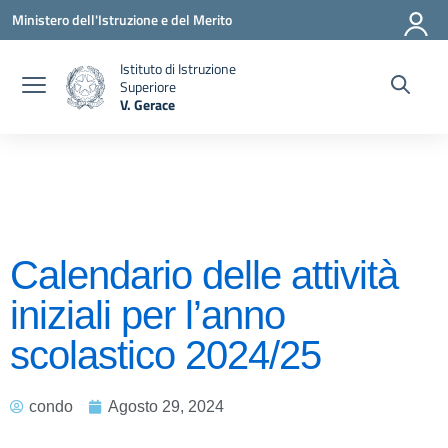
Vai ai contenuti
Vai al menu di navigazione
Vai al footer
Ministero dell'Istruzione e del Merito
Istituto di Istruzione
Superiore
V. Gerace
— Visita la pagina iniziale della scuola
Calendario delle attività
iniziali per l’anno
scolastico 2024/25
condo
Agosto 29, 2024